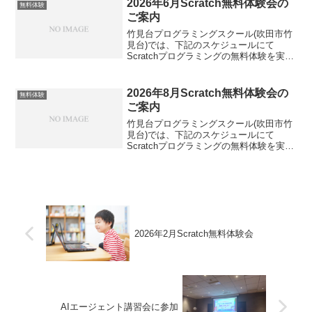
2026年6月Scratch無料体験会の
無料体験
ご案内
竹見台プログラミングスクール(吹田市竹
見台)では、下記のスケジュールにて
Scratchプログラミングの無料体験を実施
いたします。また、プログラミングを体
験してみたい方、JavaScriptやPythonに
興味のある方もぜひ、お気軽にご参加
2026年8月Scratch無料体験会の
無料体験
く...
ご案内
竹見台プログラミングスクール(吹田市竹
見台)では、下記のスケジュールにて
Scratchプログラミングの無料体験を実施
いたします。また、プログラミングを体
験してみたい方、JavaScriptやPythonに
興味のある方もぜひ、お気軽にご参加
く...
2026年2月Scratch無料体験会
AIエージェント講習会に参加